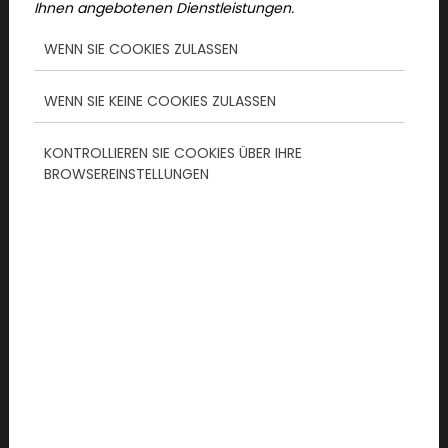
Entdecke die schönsten Städte Deutschlands
Ihnen angebotenen Dienstleistungen.
und erfahre, welche Erlebnisse Berlin, Hamburg,
WENN SIE COOKIES ZULASSEN
Hannover, Mannheim, München und Nürnberg
im Sommer bieten.
WENN SIE KEINE COOKIES ZULASSEN
KONTROLLIEREN SIE COOKIES ÜBER IHRE
BROWSEREINSTELLUNGEN
2026-07-07