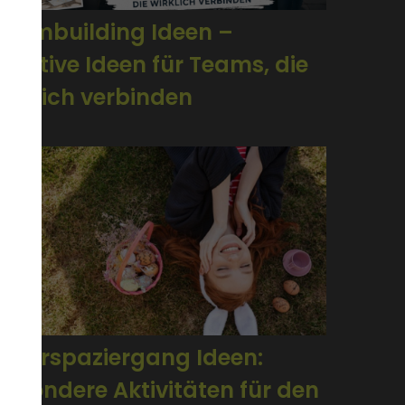
Teambuilding Ideen –
kreative Ideen für Teams, die
wirklich verbinden
Osterspaziergang Ideen:
besondere Aktivitäten für den