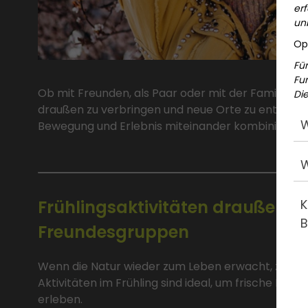
erf
unb
Op
Fü
Fu
Ob mit Freunden, als Paar oder mit der Familie. Der
Die
draußen zu verbringen und neue Orte zu entdecken
W
Bewegung und Erlebnis miteinander kombiniert w
W
Frühlingsaktivitäten draußen fü
K
B
Freundesgruppen
Wenn die Natur wieder zum Leben erwacht, zieht
Aktivitäten im Frühling sind ideal, um frische Luf
erleben.