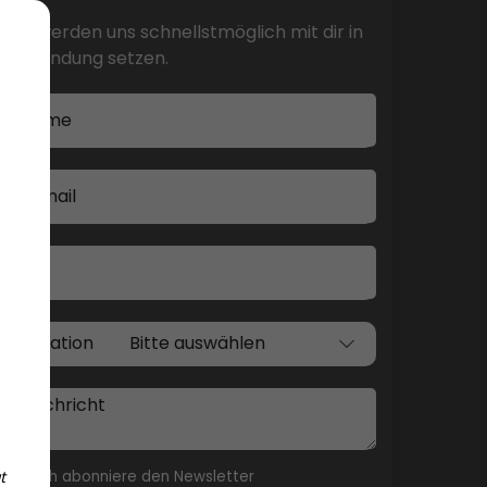
Wir werden uns schnellstmöglich mit dir in
Verbindung setzen.
Name
E-mail
Tel
Location
Nachricht
t
Ich abonniere den Newsletter