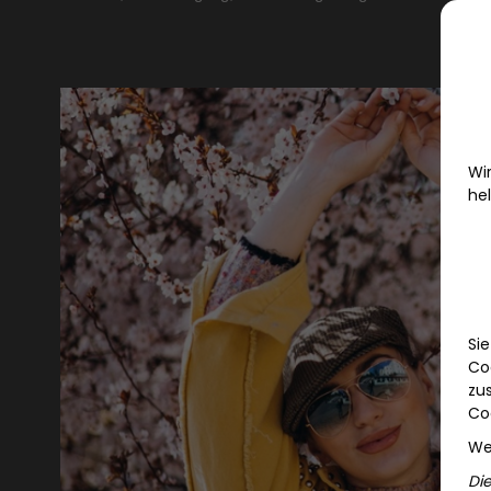
Wi
hel
Sie
Co
zu
Co
We
Di