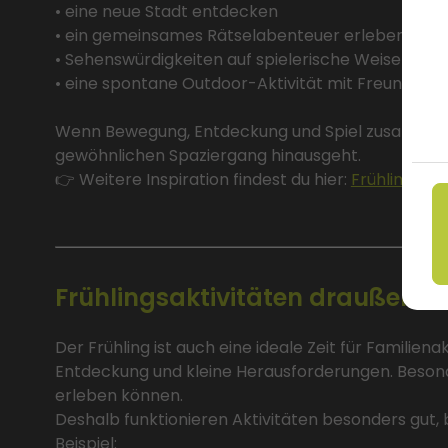
• eine neue Stadt entdecken
• ein gemeinsames Rätselabenteuer erleben
• Sehenswürdigkeiten auf spielerische Weise erku
• eine spontane Outdoor-Aktivität mit Freunden s
Wenn Bewegung, Entdeckung und Spiel zusammenko
gewöhnlichen Spaziergang hinausgeht.
👉 Weitere Inspiration findest du hier:
Frühlingsaus
Frühlingsaktivitäten draußen mi
Der Frühling ist auch eine ideale Zeit für Familien
Entdeckung und kleine Herausforderungen. Beson
erleben können.
Deshalb funktionieren Aktivitäten besonders gut,
Beispiel: