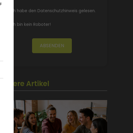
s
Ich habe den Datenschutzhinweis gelesen.
Ich bin kein Roboter!
ABSENDEN
Weitere Artikel