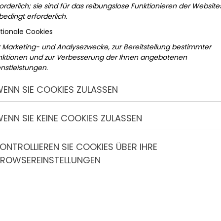
orderlich; sie sind für das reibungslose Funktionieren der Website
edingt erforderlich.
tionale Cookies
r Marketing- und Analysezwecke, zur Bereitstellung bestimmter
nktionen und zur Verbesserung der Ihnen angebotenen
 Frühling bietet zahlreiche Möglichkeiten, Zeit
nstleistungen.
. Besonders beliebt sind Aktivitäten, bei denen
ENN SIE COOKIES ZULASSEN
erden.
ENN SIE KEINE COOKIES ZULASSEN
r Familien, Paare und
ONTROLLIEREN SIE COOKIES ÜBER IHRE
ROWSEREINSTELLUNGEN
 es viele Menschen nach draußen. Outdoor-
t zu genießen und gleichzeitig etwas gemeinsam zu