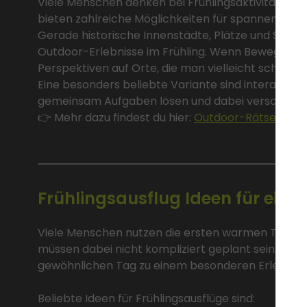
Viele Menschen denken bei Frühlingsaktivitäten 
bieten zahlreiche Möglichkeiten für spannende Akt
Gerade historische Innenstädte, Plätze und Sehen
Outdoor-Erlebnisse im Frühling. Wenn Bewegung 
Perspektiven auf Orte, die man vielleicht schon of
Eine besonders beliebte Variante sind interaktive 
gemeinsam Aufgaben lösen und dabei verschiede
👉 Mehr dazu findest du hier:
Outdoor-Rätselspiel
Frühlingsausflug Ideen für ein
Viele Menschen nutzen die ersten warmen Tage im 
müssen dabei nicht kompliziert geplant sein. Oft r
gewöhnlichen Tag zu einem besonderen Erlebnis 
Beliebte Ideen für Frühlingsausflüge sind: