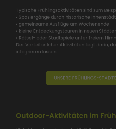
Typische Frühlingsaktivitäten sind zum Beispiel:
• Spaziergänge durch historische Innenstädte
• gemeinsame Ausflüge am Wochenende
• kleine Entdeckungstouren in neuen Städten
• Rätsel- oder Stadtspiele unter freiem Himmel
Der Vorteil solcher Aktivitäten liegt darin, dass sie
integrieren lassen.
UNSERE FRÜHLINGS-STADTERKUN
Outdoor-Aktivitäten im Frühling