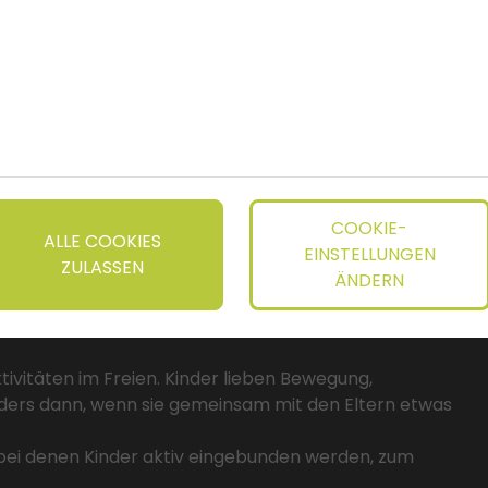
nden
tarten
mmen, entsteht ein Erlebnis, das weit über einen
flug Ideen
COOKIE-
ALLE COOKIES
EINSTELLUNGEN
ZULASSEN
ÄNDERN
t Kindern erleben
aktivitäten im Freien. Kinder lieben Bewegung,
ders dann, wenn sie gemeinsam mit den Eltern etwas
 bei denen Kinder aktiv eingebunden werden, zum