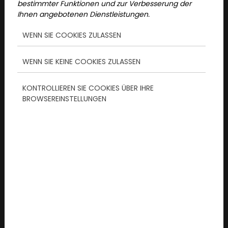
bestimmter Funktionen und zur Verbesserung der
Ihnen angebotenen Dienstleistungen.
WENN SIE COOKIES ZULASSEN
2026/07/07
WENN SIE KEINE COOKIES ZULASSEN
Klassenfahrt mal anders:
KONTROLLIEREN SIE COOKIES ÜBER IHRE
Warum ein Stadtabenteuer
BROWSEREINSTELLUNGEN
das perfek...
Auf der Suche nach einem spannenden
Klassenfahrt-Programm? Interaktive
Stadtabenteuer verbinden Rätsel,
Teamarbeit und Stadtentdeckung zu
einem unvergesslichen Erlebnis für
Schulklassen.